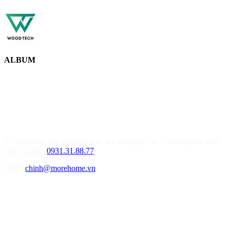
ALBUM
MOREHOME HÀ NỘI
01.Văn Phòng Thiết Kế & Thi Công Nội Thất
Điạ chỉ: Tầng 3, Tòa T6-08, Đường Tôn Quang Phiệt, Quận Bắc
Từ Liêm, Hà Nội
02: Nhà máy sản xuất nội thất: Xã Thượng Cát, Từ Liêm, Hà Nội..
HOT LINE:
0931.31.88.77
Email
chinh@morehome.vn
MOREHOME HẢI PHÒNG
01.Văn Phòng Tư Vấn Thiết Kế Nội Thất
Điạ chỉ: Số nhà 155 Đường Bạch Đằng, Phường Thượng Lý, Quận
Hồng Bàng, TP Hải Phòng