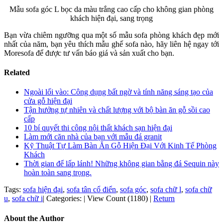
Mẫu sofa góc L bọc da màu trắng cao cấp cho không gian phòng
khách hiện đại, sang trọng
Bạn vừa chiêm ngưỡng qua một số mẫu sofa phòng khách đẹp mới
nhất của năm, bạn yêu thích mẫu ghế sofa nào, hãy liên hệ ngay tới
Moresofa để được tư vấn báo giá và sản xuất cho bạn.
Related
Ngoài lối vào: Công dụng bất ngờ và tính năng sáng tạo của
cửa gỗ hiện đại
Tận hưởng tự nhiên và chất lượng với bộ bàn ăn gỗ sồi cao
cấp
10 bí quyết thi công nội thất khách sạn hiện đại
Làm mới căn nhà của bạn với mẫu đá granit
Kỹ Thuật Tự Làm Bàn Ăn Gỗ Hiện Đại Với Kinh Tế Phòng
Khách
Thời gian để lấp lánh! Những không gian bằng đá Sequin này
hoàn toàn sang trọng.
Tags:
sofa hiện đại
,
sofa tân cổ điển
,
sofa góc
,
sofa chữ l
,
sofa chữ
u
,
sofa chữ i
|
Categories:
|
View Count (1180)
|
Return
About the Author