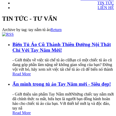
TIN TỨC
LIÊN HỆ
TIN TỨC - TƯ VẤN
Archive by tag:
tay nắm tủ áo
Return
Biến Tủ Áo Cũ Thành Thiên Đường Nội Thất
Chỉ Với Tay Nắm Mới!
- Giới thiệu về việc tái chế tủ áo cũBạn có một chiếc tủ áo cũ
đang góp phần làm nặng nề không gian sống của bạn? Đừng
vội vứt bỏ, hãy xem xét việc tái chế tủ áo cũ để biến nó thành
Read More
Ẩn mình trong tủ áo Tay Nắm mới - Siêu đẹp!
- Giới thiệu sản phẩm Tay Nắm mớiNhững chiếc tay nắm mới
đã chính thức ra mắt, hứa hẹn là người bạn đồng hành hoàn
hảo cho chiếc tủ áo của bạn. Với thiết kế mới lạ và độc đáo,
tay nắ
Read More