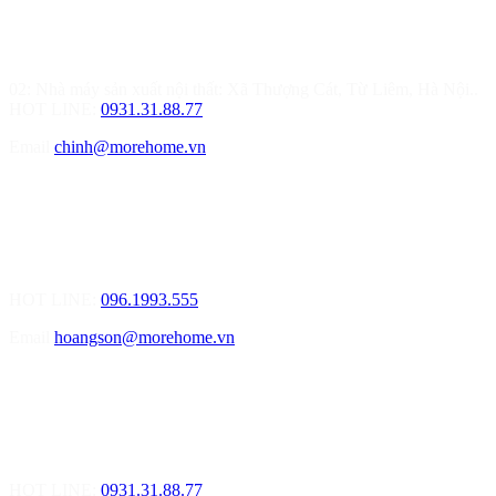
01.Văn Phòng Thiết Kế & Thi Công Nội Thất
Điạ chỉ: Tầng 3, Tòa T6-08, Đường Tôn Quang Phiệt, Quận Bắc
Từ Liêm, Hà Nội
02: Nhà máy sản xuất nội thất: Xã Thượng Cát, Từ Liêm, Hà Nội..
HOT LINE:
0931.31.88.77
Email
chinh@morehome.vn
MOREHOME HẢI PHÒNG
01.Văn Phòng Tư Vấn Thiết Kế Nội Thất
Điạ chỉ: Số nhà 155 Đường Bạch Đằng, Phường Thượng Lý, Quận
Hồng Bàng, TP Hải Phòng
HOT LINE:
096.1993.555
Email
hoangson@morehome.vn
MOREHOME ĐÀ NẴNG
01.Văn Phòng Tư Vấn Thiết Kế Nội Thất
Điạ chỉ: Lô số 4 - Đường Mê Linh - phường Hòa Hiệp Nam - Quận
Liên Chiểu - Đà Nẵng
HOT LINE:
0931.31.88.77