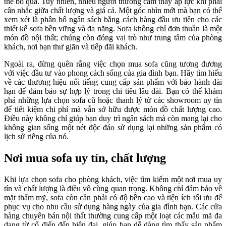
thể bỏ qua. Tuy nhiên, nhiều người thường cảm thấy áp lực khi phải
cân nhắc giữa chất lượng và giá cả. Một góc nhìn mới mà bạn có thể
xem xét là phân bổ ngân sách bằng cách hàng đầu ưu tiên cho các
thiết kế sofa bền vững và đa năng. Sofa không chỉ đơn thuần là một
món đồ nội thất; chúng còn đóng vai trò như trung tâm của phòng
khách, nơi bạn thư giãn và tiếp đãi khách.
Ngoài ra, đừng quên rằng việc chọn mua sofa cũng tương đương
với việc đầu tư vào phong cách sống của gia đình bạn. Hãy tìm hiểu
về các thương hiệu nổi tiếng cung cấp sản phẩm với bảo hành dài
hạn để đảm bảo sự hợp lý trong chi tiêu lâu dài. Bạn có thể khám
phá những lựa chọn sofa cũ hoặc thanh lý từ các showroom uy tín
để tiết kiệm chi phí mà vẫn sở hữu được món đồ chất lượng cao.
Điều này không chỉ giúp bạn duy trì ngân sách mà còn mang lại cho
không gian sống một nét độc đáo sử dụng lại những sản phẩm có
lịch sử riêng của nó.
Nơi mua sofa uy tín, chất lượng
Khi lựa chọn sofa cho phòng khách, việc tìm kiếm một nơi mua uy
tín và chất lượng là điều vô cùng quan trọng. Không chỉ đảm bảo về
mặt thẩm mỹ, sofa còn cần phải có độ bền cao và tiện ích tối ưu để
phục vụ cho nhu cầu sử dụng hàng ngày của gia đình bạn. Các cửa
hàng chuyên bán nội thất thường cung cấp một loạt các mẫu mã đa
dạng từ cổ điển đến hiện đại, giúp bạn dễ dàng tìm thấy sản phẩm