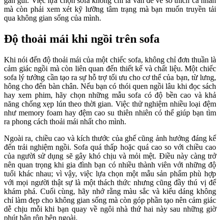
gần gũi. Việc lựa chọn sofa không chỉ là vấn đề về sở thích cá nhân
mà còn phải xem xét kỹ lưỡng tâm trạng mà bạn muốn truyền tải
qua không gian sống của mình.
Độ thoải mái khi ngồi trên sofa
Khi nói đến độ thoải mái của một chiếc sofa, không chỉ đơn thuần là
cảm giác ngồi mà còn liên quan đến thiết kế và chất liệu. Một chiếc
sofa lý tưởng cần tạo ra sự hỗ trợ tối ưu cho cơ thể của bạn, từ lưng,
hông cho đến bàn chân. Nếu bạn có thói quen ngồi lâu khi đọc sách
hay xem phim, hãy chọn những mẫu sofa có độ bền cao và khả
năng chống xẹp lún theo thời gian. Việc thử nghiệm nhiều loại đệm
như memory foam hay đệm cao su thiên nhiên có thể giúp bạn tìm
ra phong cách thoải mái nhất cho mình.
Ngoài ra, chiều cao và kích thước của ghế cũng ảnh hưởng đáng kể
đến trải nghiệm ngồi. Sofa quá thấp hoặc quá cao so với chiều cao
của người sử dụng sẽ gây khó chịu và mỏi mệt. Điều này càng trở
nên quan trọng khi gia đình bạn có nhiều thành viên với những độ
tuổi khác nhau; vì vậy, việc lựa chọn một mẫu sản phẩm phù hợp
với mọi người thật sự là một thách thức nhưng cũng đầy thú vị để
khám phá. Cuối cùng, hãy nhớ rằng màu sắc và kiểu dáng không
chỉ làm đẹp cho không gian sống mà còn góp phần tạo nên cảm giác
dễ chịu mỗi khi bạn quay về ngôi nhà thứ hai này sau những giờ
phút bận rộn bên ngoài.