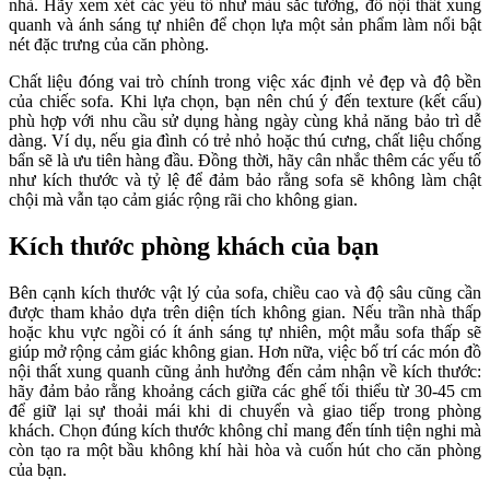
nhà. Hãy xem xét các yếu tố như màu sắc tường, đồ nội thất xung
quanh và ánh sáng tự nhiên để chọn lựa một sản phẩm làm nổi bật
nét đặc trưng của căn phòng.
Chất liệu đóng vai trò chính trong việc xác định vẻ đẹp và độ bền
của chiếc sofa. Khi lựa chọn, bạn nên chú ý đến texture (kết cấu)
phù hợp với nhu cầu sử dụng hàng ngày cùng khả năng bảo trì dễ
dàng. Ví dụ, nếu gia đình có trẻ nhỏ hoặc thú cưng, chất liệu chống
bẩn sẽ là ưu tiên hàng đầu. Đồng thời, hãy cân nhắc thêm các yếu tố
như kích thước và tỷ lệ để đảm bảo rằng sofa sẽ không làm chật
chội mà vẫn tạo cảm giác rộng rãi cho không gian.
Kích thước phòng khách của bạn
Bên cạnh kích thước vật lý của sofa, chiều cao và độ sâu cũng cần
được tham khảo dựa trên diện tích không gian. Nếu trần nhà thấp
hoặc khu vực ngồi có ít ánh sáng tự nhiên, một mẫu sofa thấp sẽ
giúp mở rộng cảm giác không gian. Hơn nữa, việc bố trí các món đồ
nội thất xung quanh cũng ảnh hưởng đến cảm nhận về kích thước:
hãy đảm bảo rằng khoảng cách giữa các ghế tối thiểu từ 30-45 cm
để giữ lại sự thoải mái khi di chuyển và giao tiếp trong phòng
khách. Chọn đúng kích thước không chỉ mang đến tính tiện nghi mà
còn tạo ra một bầu không khí hài hòa và cuốn hút cho căn phòng
của bạn.