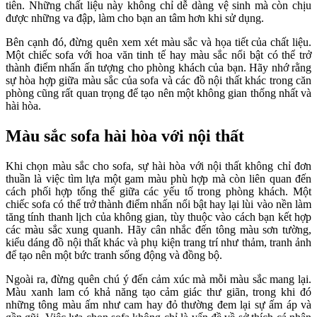
tiên. Những chất liệu này không chỉ dễ dàng vệ sinh mà còn chịu
được những va đập, làm cho bạn an tâm hơn khi sử dụng.
Bên cạnh đó, đừng quên xem xét màu sắc và họa tiết của chất liệu.
Một chiếc sofa với hoa văn tinh tế hay màu sắc nổi bật có thể trở
thành điểm nhấn ấn tượng cho phòng khách của bạn. Hãy nhớ rằng
sự hòa hợp giữa màu sắc của sofa và các đồ nội thất khác trong căn
phòng cũng rất quan trọng để tạo nên một không gian thống nhất và
hài hòa.
Màu sắc sofa hài hòa với nội thất
Khi chọn màu sắc cho sofa, sự hài hòa với nội thất không chỉ đơn
thuần là việc tìm lựa một gam màu phù hợp mà còn liên quan đến
cách phối hợp tổng thể giữa các yếu tố trong phòng khách. Một
chiếc sofa có thể trở thành điểm nhấn nổi bật hay lại lùi vào nền làm
tăng tính thanh lịch của không gian, tùy thuộc vào cách bạn kết hợp
các màu sắc xung quanh. Hãy cân nhắc đến tông màu sơn tường,
kiểu dáng đồ nội thất khác và phụ kiện trang trí như thảm, tranh ảnh
để tạo nên một bức tranh sống động và đồng bộ.
Ngoài ra, đừng quên chú ý đến cảm xúc mà mỗi màu sắc mang lại.
Màu xanh lam có khả năng tạo cảm giác thư giãn, trong khi đó
những tông màu ấm như cam hay đỏ thường đem lại sự ấm áp và