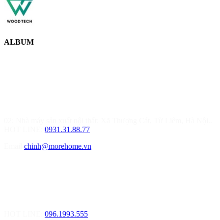
ALBUM
MOREHOME HÀ NỘI
01.Văn Phòng Thiết Kế & Thi Công Nội Thất
Điạ chỉ: Tầng 3, Tòa T6-08, Đường Tôn Quang Phiệt, Quận Bắc
Từ Liêm, Hà Nội
02: Nhà máy sản xuất nội thất: Xã Thượng Cát, Từ Liêm, Hà Nội..
HOT LINE:
0931.31.88.77
Email
chinh@morehome.vn
MOREHOME HẢI PHÒNG
01.Văn Phòng Tư Vấn Thiết Kế Nội Thất
Điạ chỉ: Số nhà 155 Đường Bạch Đằng, Phường Thượng Lý, Quận
Hồng Bàng, TP Hải Phòng
HOT LINE:
096.1993.555