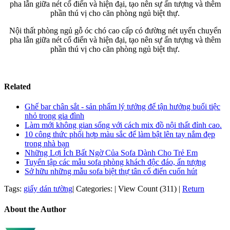
Nội thất phòng ngủ gỗ óc chó cao cấp có đường nét uyển chuyển
pha lẫn giữa nét cổ điển và hiện đại, tạo nên sự ấn tượng và thêm
phần thú vị cho căn phòng ngủ biệt thự.
Related
Ghế bar chân sắt - sản phẩm lý tưởng để tận hưởng buổi tiệc
nhỏ trong gia đình
Làm mới không gian sống với cách mix đồ nội thất đỉnh cao.
10 công thức phối hợp màu sắc để làm bật lên tay nắm đẹp
trong nhà bạn
Những Lợi Ích Bất Ngờ Của Sofa Dành Cho Trẻ Em
Tuyển tập các mẫu sofa phòng khách độc đáo, ấn tượng
Sở hữu những mẫu sofa biệt thự tân cổ điển cuốn hút
Tags:
giấy dán tường
|
Categories:
|
View Count (311)
|
Return
About the Author