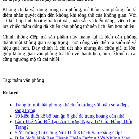
Không chỉ là vật dụng trong căn phòng, mà thảm văn phòng còn là
điểm nhấn quyết định đến không khí tổng thể của không gian. Với
sự kết hợp linh hoạt giữa loại vải, màu sắc và kiểu dáng, việc chọn
lựa chiếc thảm đúng đã khiến căn phòng trở nên lịch lãm hơn nhiều.
Chính thông điệp mà sản phẩm này mang lại là biến căn phòng
thành một không gian sang trọng - nơi công việc diễn ra suôn sẻ và
hiệu quả hơn. Đây chính là chi tiết nhỏ nhưng ẩn chứa giá trị lớn,
giúp không gian văn phòng toát lên vẻ thanh lịch, tinh tế khiến ai ai
cũng ngưỡng mộ từ cái nhìN‌.
Tag: thảm văn phòng
Related
Trang trí nội thất phòng khách ấn tượng với mẫu sofa đẹp,
sang trọng
10 kiểu thiết kế bộ bàn ăn 6 ghế để trang hoàng căn nhà
Làm Thế Nào Để Tạo Ấn Tượng Ngay Từ Cửa Hàng Thời
Trang?
5 Ý Tưởng Thi Công Nội Thất Khách Sạn Đẳng Cấp!
Biến Ngôi Nhà Bạn Thành Thiên Đường Với Những Mẹo