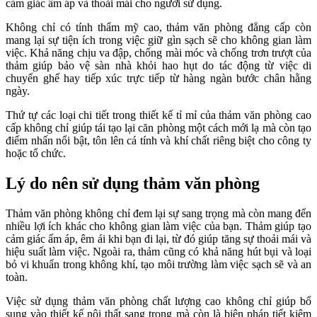
cảm giác ấm áp và thoải mái cho người sử dụng.
Không chỉ có tính thẩm mỹ cao, thảm văn phòng đẳng cấp còn
mang lại sự tiện ích trong việc giữ gìn sạch sẽ cho không gian làm
việc. Khả năng chịu va đập, chống mài móc và chống trơn trượt của
thảm giúp bảo vệ sàn nhà khỏi hao hụt do tác động từ việc di
chuyển ghế hay tiếp xúc trực tiếp từ hàng ngàn bước chân hằng
ngày.
Thứ tự các loại chi tiết trong thiết kế tỉ mỉ của thảm văn phòng cao
cấp không chỉ giúp tái tạo lại căn phòng một cách mới lạ mà còn tạo
điểm nhấn nổi bật, tôn lên cá tính và khí chất riêng biệt cho công ty
hoặc tổ chức.
Lý do nên sử dụng thảm văn phòng
Thảm văn phòng không chỉ đem lại sự sang trọng mà còn mang đến
nhiều lợi ích khác cho không gian làm việc của bạn. Thảm giúp tạo
cảm giác ấm áp, êm ái khi bạn đi lại, từ đó giúp tăng sự thoải mái và
hiệu suất làm việc. Ngoài ra, thảm cũng có khả năng hút bụi và loại
bỏ vi khuẩn trong không khí, tạo môi trường làm việc sạch sẽ và an
toàn.
Việc sử dụng thảm văn phòng chất lượng cao không chỉ giúp bổ
sung vào thiết kế nội thất sang trọng mà còn là biện pháp tiết kiệm