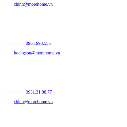
Email
chinh@morehome.vn
MOREHOME HẢI PHÒNG
01.Văn Phòng Tư Vấn Thiết Kế Nội Thất
Điạ chỉ: Số nhà 155 Đường Bạch Đằng, Phường Thượng Lý, Quận
Hồng Bàng, TP Hải Phòng
HOT LINE:
096.1993.555
Email
hoangson@morehome.vn
MOREHOME ĐÀ NẴNG
01.Văn Phòng Tư Vấn Thiết Kế Nội Thất
Điạ chỉ: Lô số 4 - Đường Mê Linh - phường Hòa Hiệp Nam - Quận
Liên Chiểu - Đà Nẵng
HOT LINE:
0931.31.88.77
Email
chinh@morehome.vn
MOREHOME HỒ CHÍ MINH
01.Văn Phòng Tư Vấn Thiết Kế Nội Thất
Điạ chỉ: Số 02 Nguyễn Hoàng, Phường An Phú, Quận 2, Tp Hồ