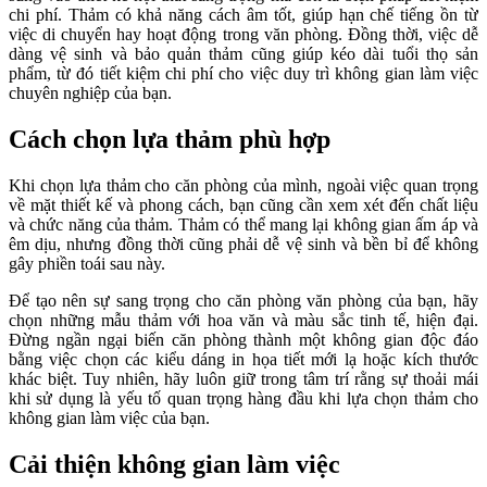
chi phí. Thảm có khả năng cách âm tốt, giúp hạn chế tiếng ồn từ
việc di chuyển hay hoạt động trong văn phòng. Đồng thời, việc dễ
dàng vệ sinh và bảo quản thảm cũng giúp kéo dài tuổi thọ sản
phẩm, từ đó tiết kiệm chi phí cho việc duy trì không gian làm việc
chuyên nghiệp của bạn.
Cách chọn lựa thảm phù hợp
Khi chọn lựa thảm cho căn phòng của mình, ngoài việc quan trọng
về mặt thiết kế và phong cách, bạn cũng cần xem xét đến chất liệu
và chức năng của thảm. Thảm có thể mang lại không gian ấm áp và
êm dịu, nhưng đồng thời cũng phải dễ vệ sinh và bền bỉ để không
gây phiền toái sau này.
Để tạo nên sự sang trọng cho căn phòng văn phòng của bạn, hãy
chọn những mẫu thảm với hoa văn và màu sắc tinh tế, hiện đại.
Đừng ngần ngại biến căn phòng thành một không gian độc đáo
bằng việc chọn các kiểu dáng in họa tiết mới lạ hoặc kích thước
khác biệt. Tuy nhiên, hãy luôn giữ trong tâm trí rằng sự thoải mái
khi sử dụng là yếu tố quan trọng hàng đầu khi lựa chọn thảm cho
không gian làm việc của bạn.
Cải thiện không gian làm việc