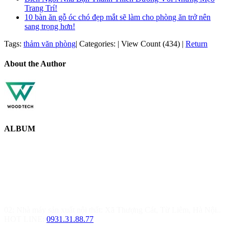
Trang Trí!
10 bàn ăn gỗ óc chó đẹp mắt sẽ làm cho phòng ăn trở nên
sang trọng hơn!
Tags:
thảm văn phòng
|
Categories:
|
View Count (434)
|
Return
About the Author
ALBUM
MOREHOME HÀ NỘI
01.Văn Phòng Thiết Kế & Thi Công Nội Thất
Điạ chỉ: Tầng 3, Tòa T6-08, Đường Tôn Quang Phiệt, Quận Bắc
Từ Liêm, Hà Nội
02: Nhà máy sản xuất nội thất: Xã Thượng Cát, Từ Liêm, Hà Nội..
HOT LINE:
0931.31.88.77