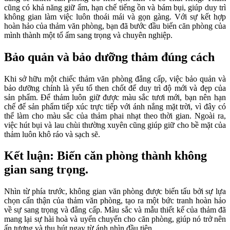
cũng có khả năng giữ ẩm, hạn chế tiếng ồn và bám bụi, giúp duy trì
không gian làm việc luôn thoái mái và gọn gàng. Với sự kết hợp
hoàn hảo của thảm văn phòng, bạn đã bước đầu biến căn phòng của
mình thành một tổ ấm sang trọng và chuyên nghiệp.
Bảo quản và bảo dưỡng thảm đúng cách
Khi sở hữu một chiếc thảm văn phòng đẳng cấp, việc bảo quản và
bảo dưỡng chính là yếu tố then chốt để duy trì độ mới và đẹp của
sản phẩm. Để thảm luôn giữ được màu sắc tươi mới, bạn nên hạn
chế để sản phẩm tiếp xúc trực tiếp với ánh nắng mặt trời, vì đây có
thể làm cho màu sắc của thảm phai nhạt theo thời gian. Ngoài ra,
việc hút bụi và lau chùi thường xuyên cũng giúp giữ cho bề mặt của
thảm luôn khô ráo và sạch sẽ.
Kết luận: Biến căn phòng thành không
gian sang trọng.
Nhìn từ phía trước, không gian văn phòng được biến tấu bởi sự lựa
chọn cẩn thận của thảm văn phòng, tạo ra một bức tranh hoàn hảo
về sự sang trọng và đẳng cấp. Màu sắc và mẫu thiết kế của thảm đã
mang lại sự hài hoà và uyển chuyển cho căn phòng, giúp nó trở nên
ấn tượng và thu hút ngay từ ánh nhìn đầu tiên.