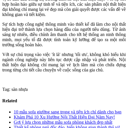
hợp hoàn hảo giữa sự tinh tế và tiện ích, các sản phẩm nội thất hiện
đại không chỉ mang lại vẻ đẹp mà còn giải quyết được các vấn đề về
không gian và tiết kiệm.
Sự tích hợp công nghệ thông minh vào thiết kế đã làm cho nội thất
hiện đại trở thành lựa chọn hàng đầu của người tiêu dùng. Từ ánh
sáng tự nhiên, điều chỉnh âm thanh cho tới hệ thống an ninh thông
minh, mọi yếu tố đã được tính toán kỹ lưỡng để tạo ra một môi
trường sống hoàn hảo.
Với sự chú trọng vào việc 'ít là' nhưng 'tối ưu', không khó hiểu khi
ngành công nghiệp này liên tục được cập nhập và phát triển. Nội
thất hiện đại không chỉ mang lại vẻ lịch lãm mà còn chứa đựng
trong từng chi tiết câu chuyện về cuộc sống của gia chủ.
Tag: sàn nhựa
Related
10 mẫu sofa giường sang trọng và tiện ích chỉ dành cho bạn
Khám Phá 10 Xu Hướng Nội Thất Hiện Đại Năm Nay!
Gợi ý lựa chọn những mẫu sofa phòng khách đẹp nhất
Thiết kế phòng ngủ độc đáo, biến không gian thành thú vị!