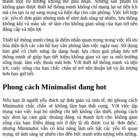
thành một xu hướng không thể phủ nhận. Những sản phẩm và
không gian được thiết kế thông minh không chỉ mang lại sự tiện ích
mà còn tạo ra sự sang trọng và hiện đại cho căn phòng. Việc kết hợp
các yếu tố đơn giản nhưng tinh tế như ánh sáng tự nhiên, lưu thông
không khí và màu sắc sẽ làm cho không gian sống của bạn trở nên
đẳng cấp và tiện lợi.
Thiết kế thông minh cũng là điểm nhấn quan trọng trong việc tối ưu
hóa diện tích các căn hộ hay văn phòng làm việc ngày nay. Sử dụng
bàn ghế có chức năng đa dạng hoặc lựa chọn giải pháp lưu trữ
thông minh sẽ giúp bạn tiết kiệm không gian và tạo ra môi trường
sống hoặc làm việc thoải mái hơn. Với thiết kế thông minh và tiện
ích, cuộc sống của bạn chắc chắn sẽ trở nên thuận lợi và ấn tượng
hơn bao giờ hết.
Phong cách Minimalist đang hot
Nếu bạn là người yêu thích sự đơn giản và tinh tế, thì phong cách
Minimalist chắc chắn sẽ không làm bạn thất vọng. Với việc tập
trung vào việc loại bỏ những chi tiết không cần thiết, phong cách
này đem lại cảm giác thoáng đãng và thanh lịch cho không gian
sống của bạn. Điều đáng nói ở đây là dù được coi là 'đơn điệu',
nhưng Minimalist vẫn có khả năng làm nổi bật các yếu tố quan
trọng, từ ánh sáng tự nhiên cho đến bức tranh trừu tượng trên tường.