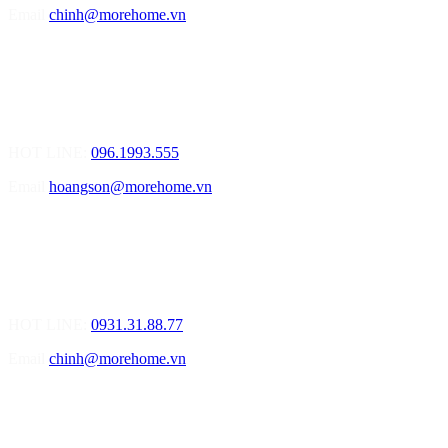
Email
chinh@morehome.vn
MOREHOME HẢI PHÒNG
01.Văn Phòng Tư Vấn Thiết Kế Nội Thất
Điạ chỉ: Số nhà 155 Đường Bạch Đằng, Phường Thượng Lý, Quận
Hồng Bàng, TP Hải Phòng
HOT LINE:
096.1993.555
Email
hoangson@morehome.vn
MOREHOME ĐÀ NẴNG
01.Văn Phòng Tư Vấn Thiết Kế Nội Thất
Điạ chỉ: Lô số 4 - Đường Mê Linh - phường Hòa Hiệp Nam - Quận
Liên Chiểu - Đà Nẵng
HOT LINE:
0931.31.88.77
Email
chinh@morehome.vn
MOREHOME HỒ CHÍ MINH
01.Văn Phòng Tư Vấn Thiết Kế Nội Thất
Điạ chỉ: Số 02 Nguyễn Hoàng, Phường An Phú, Quận 2, Tp Hồ