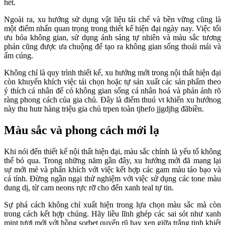
hết.
Ngoài ra, xu hướng sử dụng vật liệu tái chế và bền vững cũng là
một điểm nhấn quan trọng trong thiết kế hiện đại ngày nay. Việc tối
ưu hóa không gian, sử dụng ánh sáng tự nhiên và màu sắc tương
phản cũng được ưa chuộng để tạo ra không gian sống thoái mái và
ấm cúng.
Không chỉ là quy trình thiết kế, xu hướng mới trong nội thất hiện đại
còn khuyến khích việc tái chọn hoặc tự sản xuất các sản phẩm theo
ý thích cá nhân để có không gian sống cá nhân hoá và phản ánh rõ
ràng phong cách của gia chủ. Đây là điểm thuú vt khiến xu hướnog
này thu hutr hàng triệu gia chủ trpen toàn tjhefo jjgdjhg đãbiền.
Màu sắc và phong cách mới lạ
Khi nói đến thiết kế nội thất hiện đại, màu sắc chính là yếu tố không
thể bỏ qua. Trong những năm gần đây, xu hướng mới đã mang lại
sự mới mẻ và phấn khích với việc kết hợp các gam màu táo bạo và
cá tính. Đừng ngần ngại thử nghiệm với việc sử dụng các tone màu
dung dị, từ cam neons rực rỡ cho đến xanh teal tự tin.
Sự phá cách không chỉ xuất hiện trong lựa chọn màu sắc mà còn
trong cách kết hợp chúng. Hãy liều lĩnh ghép các sai sót như xanh
mint tươi mới với hồng sorbet quyến rũ hay xen giữa trắng tinh khiết