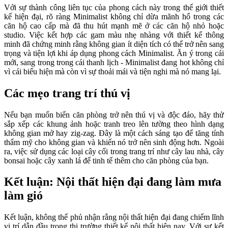
Với sự thành công liên tục của phong cách này trong thế giới thiết
kế hiện đại, rõ ràng Minimalist không chỉ dừa mãnh hổ trong các
căn hộ cao cấp mà đã thu hút mạnh mẽ ở các căn hộ nhỏ hoặc
studio. Việc kết hợp các gam màu nhẹ nhàng với thiết kế thông
minh đã chứng minh rằng không gian ít diện tích có thể trở nên sang
trọng và tiện lợi khi áp dụng phong cách Minimalist. Ăn ý trong cái
mới, sang trong trong cái thanh lịch - Minimalist đang hot không chỉ
vì cái biểu hiện mà còn vì sự thoải mái và tiện nghi mà nó mang lại.
Các mẹo trang trí thú vị
Nếu bạn muốn biến căn phòng trở nên thú vị và độc đáo, hãy thử
sắp xếp các khung ảnh hoặc tranh treo lên tường theo hình dạng
không gian mở hay zig-zag. Đây là một cách sáng tạo để tăng tính
thẩm mỹ cho không gian và khiến nó trở nên sinh động hơn. Ngoài
ra, việc sử dụng các loại cây cối trong trang trí như cây lau nhà, cây
bonsai hoặc cây xanh lá để tinh tế thêm cho căn phòng của bạn.
Kết luận: Nội thất hiện đại đang làm mưa
làm gió
Kết luận, không thể phủ nhận rằng nội thất hiện đại đang chiếm lĩnh
vị trí dẫn đầu trong thị trường thiết kế nội thất hiện nay. Với sự kết