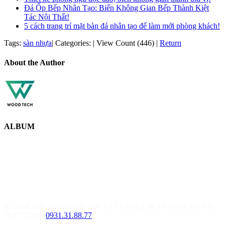
Đá Ốp Bếp Nhân Tạo: Biến Không Gian Bếp Thành Kiệt
Tác Nội Thất!
5 cách trang trí mặt bàn đá nhân tạo để làm mới phòng khách!
Tags:
sàn nhựa
|
Categories:
|
View Count (446)
|
Return
About the Author
ALBUM
MOREHOME HÀ NỘI
01.Văn Phòng Thiết Kế & Thi Công Nội Thất
Điạ chỉ: Tầng 3, Tòa T6-08, Đường Tôn Quang Phiệt, Quận Bắc
Từ Liêm, Hà Nội
02: Nhà máy sản xuất nội thất: Xã Thượng Cát, Từ Liêm, Hà Nội..
HOT LINE:
0931.31.88.77