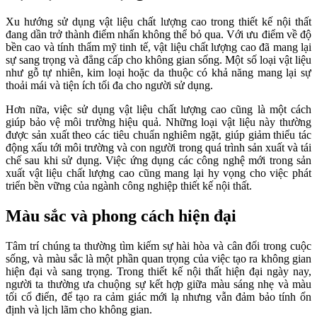
Xu hướng sử dụng vật liệu chất lượng cao trong thiết kế nội thất
đang dần trở thành điểm nhấn không thể bỏ qua. Với ưu điểm về độ
bền cao và tính thẩm mỹ tinh tế, vật liệu chất lượng cao đã mang lại
sự sang trọng và đẳng cấp cho không gian sống. Một số loại vật liệu
như gỗ tự nhiên, kim loại hoặc da thuộc có khả năng mang lại sự
thoải mái và tiện ích tối đa cho người sử dụng.
Hơn nữa, việc sử dụng vật liệu chất lượng cao cũng là một cách
giúp bảo vệ môi trường hiệu quả. Những loại vật liệu này thường
được sản xuất theo các tiêu chuẩn nghiêm ngặt, giúp giảm thiểu tác
động xấu tới môi trường và con người trong quá trình sản xuất và tái
chế sau khi sử dụng. Việc ứng dụng các công nghệ mới trong sản
xuất vật liệu chất lượng cao cũng mang lại hy vọng cho việc phát
triển bền vững của ngành công nghiệp thiết kế nội thất.
Màu sắc và phong cách hiện đại
Tâm trí chúng ta thường tìm kiếm sự hài hòa và cân đối trong cuộc
sống, và màu sắc là một phần quan trọng của việc tạo ra không gian
hiện đại và sang trọng. Trong thiết kế nội thất hiện đại ngày nay,
người ta thường ưa chuộng sự kết hợp giữa màu sáng nhẹ và màu
tối cổ điển, để tạo ra cảm giác mới lạ nhưng vẫn đảm bảo tính ổn
định và lịch lãm cho không gian.