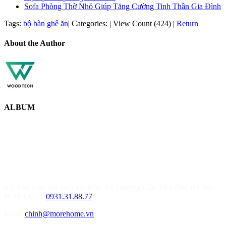
Sofa Phòng Thờ Nhỏ Giúp Tăng Cường Tinh Thần Gia Đình
Tags:
bộ bàn ghế ăn
|
Categories:
|
View Count (424)
|
Return
About the Author
ALBUM
MOREHOME HÀ NỘI
01.Văn Phòng Thiết Kế & Thi Công Nội Thất
Điạ chỉ: Tầng 3, Tòa T6-08, Đường Tôn Quang Phiệt, Quận Bắc
Từ Liêm, Hà Nội
02: Nhà máy sản xuất nội thất: Xã Thượng Cát, Từ Liêm, Hà Nội..
HOT LINE:
0931.31.88.77
Email
chinh@morehome.vn