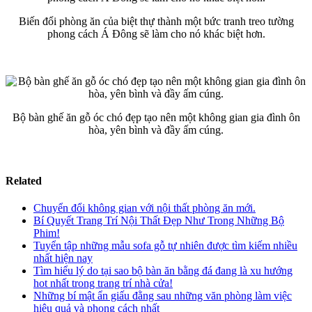
Biến đổi phòng ăn của biệt thự thành một bức tranh treo tường
phong cách Á Đông sẽ làm cho nó khác biệt hơn.
Bộ bàn ghế ăn gỗ óc chó đẹp tạo nên một không gian gia đình ôn
hòa, yên bình và đầy ấm cúng.
Related
Chuyển đổi không gian với nội thất phòng ăn mới.
Bí Quyết Trang Trí Nội Thất Đẹp Như Trong Những Bộ
Phim!
Tuyển tập những mẫu sofa gỗ tự nhiên được tìm kiếm nhiều
nhất hiện nay
Tìm hiểu lý do tại sao bộ bàn ăn bằng đá đang là xu hướng
hot nhất trong trang trí nhà cửa!
Những bí mật ẩn giấu đằng sau những văn phòng làm việc
hiệu quả và phong cách nhất