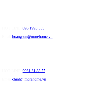
MOREHOME HẢI PHÒNG
01.Văn Phòng Tư Vấn Thiết Kế Nội Thất
Điạ chỉ: Số nhà 155 Đường Bạch Đằng, Phường Thượng Lý, Quận
Hồng Bàng, TP Hải Phòng
HOT LINE:
096.1993.555
Email
hoangson@morehome.vn
MOREHOME ĐÀ NẴNG
01.Văn Phòng Tư Vấn Thiết Kế Nội Thất
Điạ chỉ: Lô số 4 - Đường Mê Linh - phường Hòa Hiệp Nam - Quận
Liên Chiểu - Đà Nẵng
HOT LINE:
0931.31.88.77
Email
chinh@morehome.vn
MOREHOME HỒ CHÍ MINH
01.Văn Phòng Tư Vấn Thiết Kế Nội Thất
Điạ chỉ: Số 02 Nguyễn Hoàng, Phường An Phú, Quận 2, Tp Hồ
Chí Minh