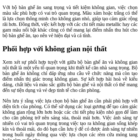
Với bộ bàn ghế ăn sang trọng và tiết kiệm không gian, việc chọn
màu sắc phù hợp có vai trò quan trọng. Màu xám hoặc trắng có thể
là lựa chọn thông minh cho không gian nhỏ, giúp tạo cảm giác rộng
rãi hơn. Đồng thời, việc kết hợp với các chi tiết màu metallic hay các
gam màu nổi bật khác cũng có thể mang lại điểm nhấn thu hút cho
bộ bàn ghế ăn, tạo nên vẻ hiện đại và cá tính.
Phối hợp với không gian nội thất
Xem xét sự phối hợp tuyệt vời giữa bộ bàn ghế ăn và không gian
nội thất là một yếu tố quan trọng khi thiết kế căn nhà sang trọng. Bộ
bàn ghế ăn không chỉ đáp ứng nhu cầu về chức năng mà còn tạo
điểm nhấn thị giác trong không gian. Sự kết hợp hài hoà về kiểu
dáng, chất liệu và màu sắc giữa bộ bàn ghế và nội thất có thể mang
đến sự tiện dụng và vẻ đẹp tinh tế cho căn phòng.
Nên lưu ý rằng việc lựa chọn bộ bàn ghế ăn cần phải phù hợp với
diện tích của phòng. Có thể sử dụng các loại gương để tạo cảm giác
không gian rộng lớn hơn hoặc các chi tiết phụ kiện nhỏ gọn để làm
cho căn phòng trở nên sáng sủa, thoải mái hơn. Việc ánh sáng tự
nhiên có vai trò quan trọng trong việc tạo ra không gian sống khép
kín và thoải mái, do đó bạn cần lưu ý để có được ánh sáng tự nhiên
trong buổi ngày thông qua việc lựa chọn các rèm cửa mỏng tang