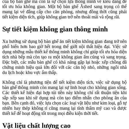
của bộ bàn ghế mà còn là sự chọn lựa thông minh về kiểu dáng để
tối ưu hóa không gian. Một bộ bàn ghế Ăshed sang trọng có thể
mang lại vẻ đẳng cấp cho căn phòng, nhưng đồng thời cũng phải
tiết kiệm diện tích, giúp không gian trở nên thoải mái và rộng rãi.
Sự tiết kiệm không gian thông minh
Xu hướng sử dụng bộ bàn ghế ăn tiết kiệm không gian đang trở nên
phổ biến hơn bao giờ hết trong thế giới nội thất hiện đại. Việc sử
dụng những mẫu thiết kế thông minh không chỉ giúp tối ưu hóa diện
tích nhà bếp mà còn tạo ra một không gian ấm cúng và sang trọng.
Đặc biệt, các mẫu bàn ghế có khả năng gập lại hoặc xếp chồng đã
chứng minh hiệu quả lớn đối với các căn hộ nhỏ, những ngôi nhà
du lịch hoặc khu vực ẩm thấp.
Không chỉ là phương tiện để tiết kiệm diện tích, việc sử dụng bộ
bàn ghế thông minh còn mang lại sự linh hoạt cho không gian sống.
Các thiết kế hiện đại hợp túi tiền này không chỉ rất thuận tiện khi
sắp xếp sau khi sử dụng mà còn tạo điểm nhấn cho phòng ăn của
bạn. Bên cạnh đó, việc lựa chọn các loại vật liệu như kim loại, gỗ tự
nhiên hay thép không rỉ cũng mang lại tính thẩm mỹ cao và được
thiết kế để hoạt động tốt trong mọi điều kiện thời tiết.
Vật liệu chất lượng cao