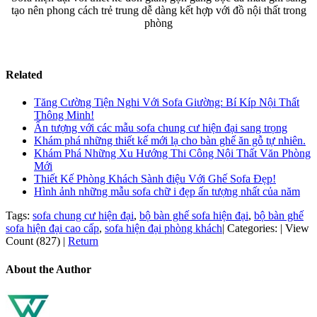
tạo nên phong cách trẻ trung dễ dàng kết hợp với đồ nội thất trong
phòng
Related
Tăng Cường Tiện Nghi Với Sofa Giường: Bí Kíp Nội Thất
Thông Minh!
Ấn tượng với các mẫu sofa chung cư hiện đại sang trọng
Khám phá những thiết kế mới lạ cho bàn ghế ăn gỗ tự nhiên.
Khám Phá Những Xu Hướng Thi Công Nội Thất Văn Phòng
Mới
Thiết Kế Phòng Khách Sành điệu Với Ghế Sofa Đẹp!
Hình ảnh những mẫu sofa chữ i đẹp ấn tượng nhất của năm
Tags:
sofa chung cư hiện đại
,
bộ bàn ghế sofa hiện đại
,
bộ bàn ghế
sofa hiện đại cao cấp
,
sofa hiện đại phòng khách
|
Categories:
|
View
Count (827)
|
Return
About the Author