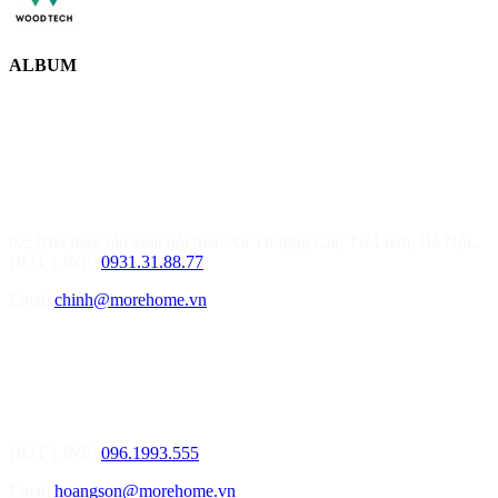
ALBUM
MOREHOME HÀ NỘI
01.Văn Phòng Thiết Kế & Thi Công Nội Thất
Điạ chỉ: Tầng 3, Tòa T6-08, Đường Tôn Quang Phiệt, Quận Bắc
Từ Liêm, Hà Nội
02: Nhà máy sản xuất nội thất: Xã Thượng Cát, Từ Liêm, Hà Nội..
HOT LINE:
0931.31.88.77
Email
chinh@morehome.vn
MOREHOME HẢI PHÒNG
01.Văn Phòng Tư Vấn Thiết Kế Nội Thất
Điạ chỉ: Số nhà 155 Đường Bạch Đằng, Phường Thượng Lý, Quận
Hồng Bàng, TP Hải Phòng
HOT LINE:
096.1993.555
Email
hoangson@morehome.vn